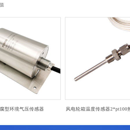
值
风电轮箱温度传感器2*pt100热电阻温
航空发动机变径式9
度传感器
传