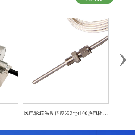
›
0热电阻温
航空发动机变径式90°弯角热电偶温度
低
传感器