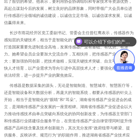
出了殷切的希望。他表示，要利用协会协调组织和专家技术等资源优势，
高起点谋划今后的发展，树立良好的品牌形象，同时带领广大会员单位进
行传感器行业领域的诚信建设，以诚信立足市场、以诚信谋求发展、以诚
信赢得未来。
长沙市雨花经开区党工委副书记、管委会主任曾红鹰表示，传感器作为
感知层的关键技术，相当于是智能化的“眼睛”和“耳朵”。湖南省正在加速
可以介绍下你们的产品么？
打造国家重要先进制造业高地，发展传感器产业有基础、有优势、有潜
力。她希望会员企业要加大交流合作，互相扶持，把传感器产业规模做
大；要加强协同创新，把技术做精，实现关键技术突破、自主可控；要加
快人才培育，以产业需求为导向引进中高层技术人才；要强化行业自律，
依法经营，进一步提升产业的聚焦效应。
传感器是数据采集的源头，无论是智能制造、智慧城市、智慧医疗等，
还是智能设备和大数据分析，再庞大的智能系统，都要从传感器的针尖上
开始，相当于是智能化的“眼睛”和“耳朵”。湖南省传感器产业促进会的成
立，是湖南传感器产业发展的一座里程碑。湖南省传感器产业促进会以大
力推动传感技术由单点突破向系统化的协同创新改变，为传感器主管部门
和传感器行业搭建综合服务平台，在营造传感器产业自律管理同时提升传
感器产品科技含量及技术创新能力，其次充分发挥“政府纽带与桥梁、提
供服务、反映诉求、规范行为”的职能作用，推进湖南省感器产业技术应