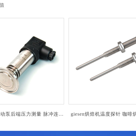
值
giesen烘焙机温度探针 咖啡烘焙测温
自重型表面