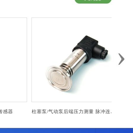
›
柱塞泵/气动泵后端压力测量 脉冲连续
giesen烘焙
加压，频繁变化压力测量