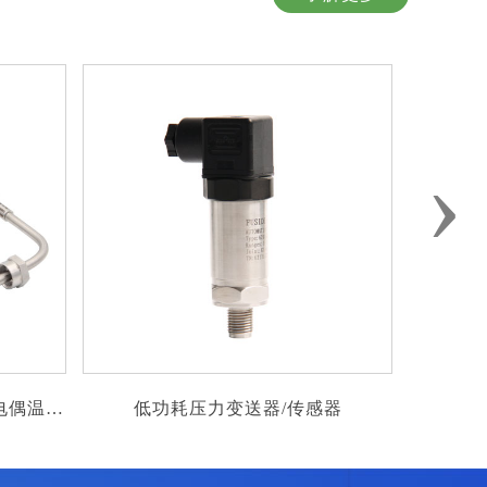
›
感器
柱塞泵/气动泵后端压力测量 脉冲连续
gies
加压，频繁变化压力测量