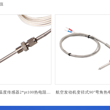
值
机变径式90°弯角热电偶温度
低功耗压力变送器/传
传感器